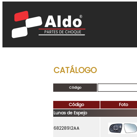
CATÁLOGO
Código
Código
Foto
Lunas de Espejo
68228912AA