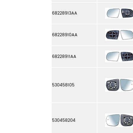
68228913AA
68228910AA
68228911AA
530458105
530458204