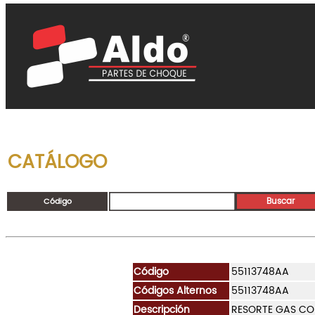
CATÁLOGO
Código
Código
55113748AA
Códigos Alternos
55113748AA
Descripción
RESORTE GAS CO