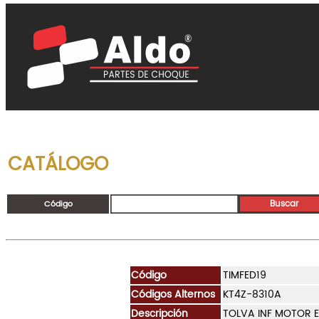
CATÁLOGO
Código
Código
TIMFED19
Códigos Alternos
KT4Z-8310A
Descripción
TOLVA INF MOTOR E