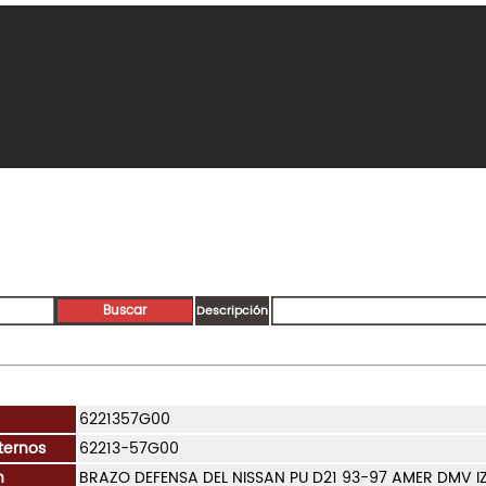
Descripción
6221357G00
ternos
62213-57G00
n
BRAZO DEFENSA DEL NISSAN PU D21 93-97 AMER DMV I