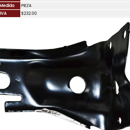
 Medida
PIEZA
 IVA
$232.00